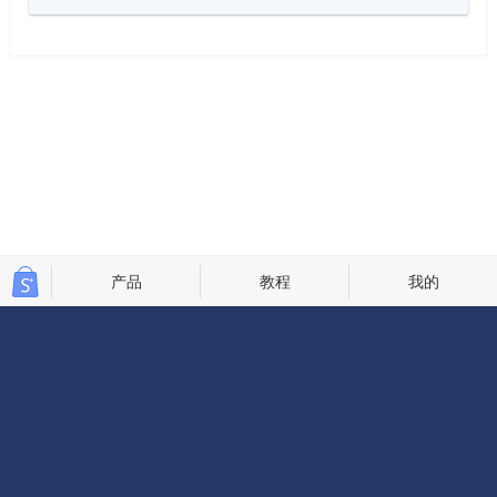
产品
教程
我的
ShopPro跨境电商独立站
咨询热线：400-830-8248
Copyright©2013 - 2026
By Micronet微网